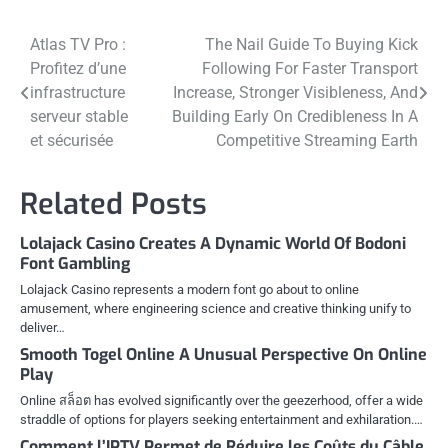
Post
Atlas TV Pro :
The Nail Guide To Buying Kick
Profitez d’une
Following For Faster Transport
navigation
infrastructure
Increase, Stronger Visibleness, And
serveur stable
Building Early On Credibleness In A
et sécurisée
Competitive Streaming Earth
Related Posts
Lolajack Casino Creates A Dynamic World Of Bodoni
Font Gambling
Lolajack Casino represents a modern font go about to online
amusement, where engineering science and creative thinking unify to
deliver…
Smooth Togel Online A Unusual Perspective On Online
Play
Online สล็อต has evolved significantly over the geezerhood, offer a wide
straddle of options for players seeking entertainment and exhilaration.…
Comment l’IPTV Permet de Réduire les Coûts du Câble