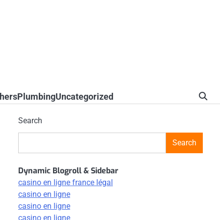
hers
Plumbing
Uncategorized
Search
Search
Dynamic Blogroll & Sidebar
casino en ligne france légal
casino en ligne
casino en ligne
casino en ligne