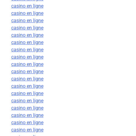
casino en ligne
casino en ligne
casino en ligne
casino en ligne
casino en ligne
casino en ligne
casino en ligne
casino en ligne
casino en ligne
casino en ligne
casino en ligne
casino en ligne
casino en ligne
casino en ligne
casino en ligne
casino en ligne
casino en ligne
casino en ligne