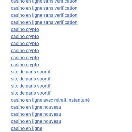
casino en ligne sans verification
casino en ligne sans verification
casino en ligne sans verification
casino en ligne sans verification
casino crypto
casino crypto
casino crypto
casino crypto
casino crypto
casino crypto
site de paris sportif
site de paris sportif
site de paris sportif
site de paris sportif
casino en ligne avec retrait instantané
casino en ligne nouveau
casino en ligne nouveau
casino en ligne nouveau
casino en ligne