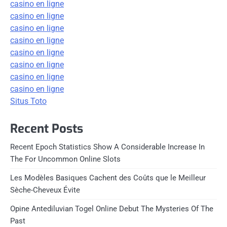
casino en ligne
casino en ligne
casino en ligne
casino en ligne
casino en ligne
casino en ligne
casino en ligne
casino en ligne
Situs Toto
Recent Posts
Recent Epoch Statistics Show A Considerable Increase In
The For Uncommon Online Slots
Les Modèles Basiques Cachent des Coûts que le Meilleur
Sèche-Cheveux Évite
Opine Antediluvian Togel Online Debut The Mysteries Of The
Past