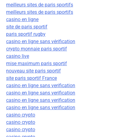
meilleurs sites de paris sportifs
meilleurs sites de paris sportifs
casino en ligne
site de paris sportif
paris sportif rugby
casino en ligne sans vérification
crypto monnaie paris sportif
casino live
mise maximum paris sportif
nouveau site paris sportif
site paris sportif France
casino en ligne sans verification
casino en ligne sans verification
casino en ligne sans verification
casino en ligne sans verification
casino crypto
casino crypto
casino crypto
casino crypto