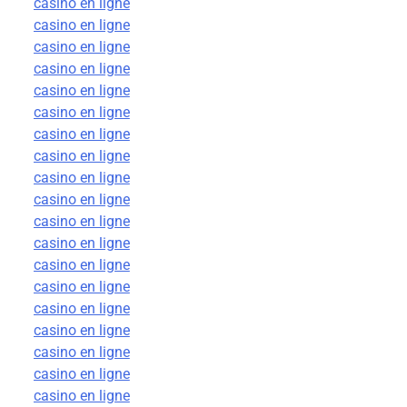
casino en ligne
casino en ligne
casino en ligne
casino en ligne
casino en ligne
casino en ligne
casino en ligne
casino en ligne
casino en ligne
casino en ligne
casino en ligne
casino en ligne
casino en ligne
casino en ligne
casino en ligne
casino en ligne
casino en ligne
casino en ligne
casino en ligne