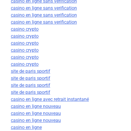
casino en ligne sans verification
casino en ligne sans verification
casino en ligne sans verification
casino en ligne sans verification
casino crypto
casino crypto
casino crypto
casino crypto
casino crypto
casino crypto
site de paris sportif
site de paris sportif
site de paris sportif
site de paris sportif
casino en ligne avec retrait instantané
casino en ligne nouveau
casino en ligne nouveau
casino en ligne nouveau
casino en ligne