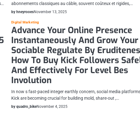
s…
abonnements classiques au câble, souvent coûteux et rigides,…
by hneyrooes
November 13, 2025
Digital Marketing
Advance Your Online Presence
5
Instantaneously And Grow Your
Sociable Regulate By Eruditene
How To Buy Kick Followers Safe
And Effectively For Level Bes
Involution
In now s fast-paced integer earthly concern, social media platforms
Kick are becoming crucial for building mold, share-out ,…
by quadro_bike
November 4, 2025