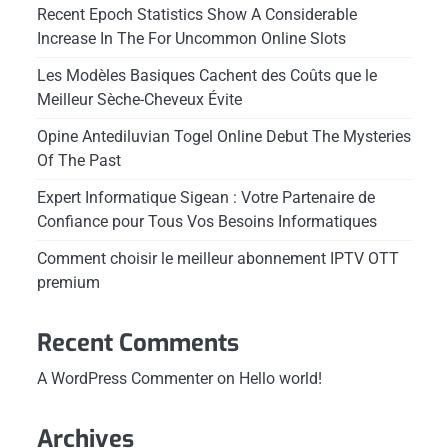
Recent Epoch Statistics Show A Considerable
Increase In The For Uncommon Online Slots
Les Modèles Basiques Cachent des Coûts que le
Meilleur Sèche-Cheveux Évite
Opine Antediluvian Togel Online Debut The Mysteries
Of The Past
Expert Informatique Sigean : Votre Partenaire de
Confiance pour Tous Vos Besoins Informatiques
Comment choisir le meilleur abonnement IPTV OTT
premium
Recent Comments
A WordPress Commenter
on
Hello world!
Archives