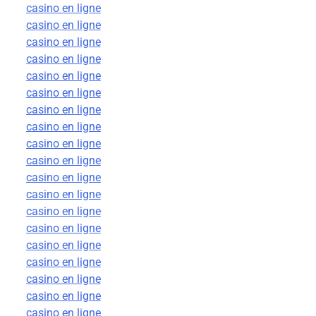
casino en ligne
casino en ligne
casino en ligne
casino en ligne
casino en ligne
casino en ligne
casino en ligne
casino en ligne
casino en ligne
casino en ligne
casino en ligne
casino en ligne
casino en ligne
casino en ligne
casino en ligne
casino en ligne
casino en ligne
casino en ligne
casino en ligne